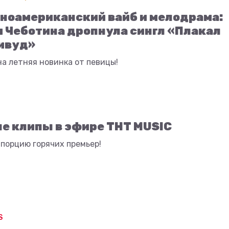
ноамериканский вайб и мелодрама:
 Чеботина дропнула сингл «Плакал
ивуд»
а летняя новинка от певицы!
е клипы в эфире ТНТ MUSIC
порцию горячих премьер!
S