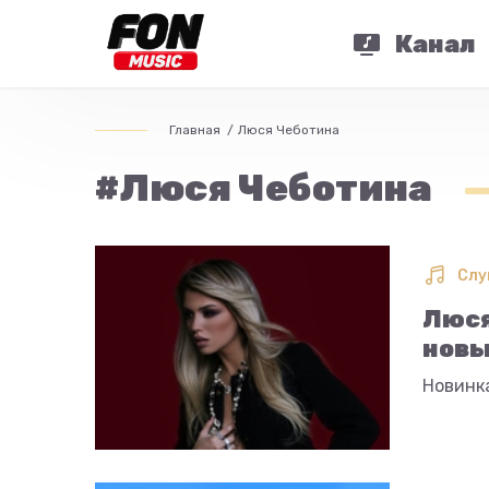
Канал
Главная
Люся Чеботина
#Люся Чеботина
Слу
Люся
новы
Новинк