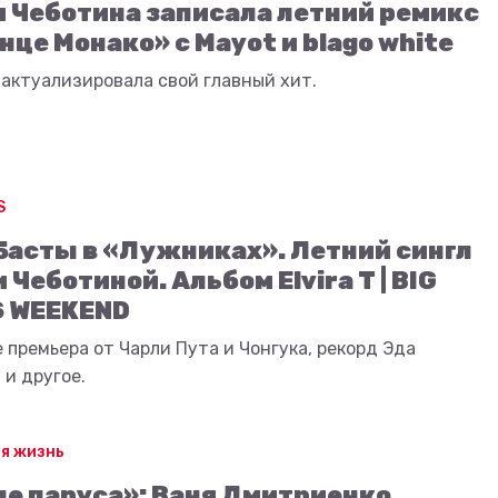
 Чеботина записала летний ремикс
нце Монако» с Mayot и blago white
актуализировала свой главный хит.
S
Басты в «Лужниках». Летний сингл
 Чеботиной. Альбом Elvira T | BIG
 WEEKEND
 премьера от Чарли Пута и Чонгука, рекорд Эда
и другое.
я жизнь
е паруса»: Ваня Дмитриенко,