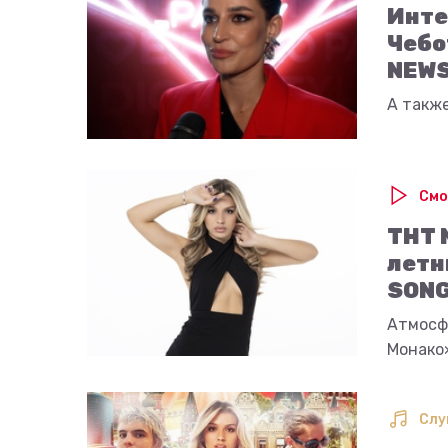
Инте
Чебо
NEWS
А также
Смо
ТНТ 
летн
SON
Атмосф
Монако
Слу