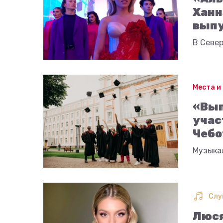
Ханн
выпу
В Севе
Места и
«Вып
учас
Чебо
Музыка
Слу
Люся