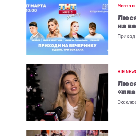
Места и
Люся
на в
Приход
BIG NEW
Люся
«пла
Эксклю