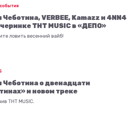
 события
 Чеботина, VERBEE, Kamazz и 4NN4
ечеринке ТНТ MUSIC в «ДЕПО»
ите ловить весенний вайб!
S
 Чеботина о двенадцати
тинах» и новом треке
зив ТНТ MUSIC.