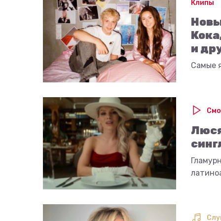
Клипы
Новы
Кока
и др
Самые я
Смо
Люся
синг
Гламурн
латино
Слу