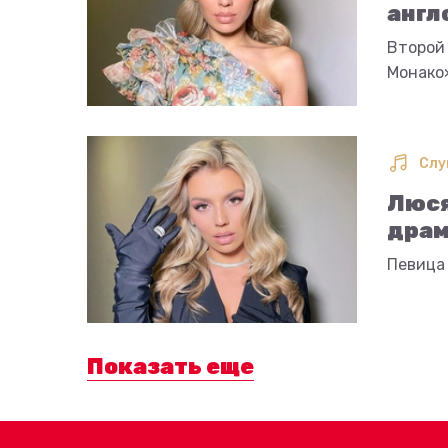
англ
Второй
Монако
Слу
Люся
драм
Певица
Показать еще