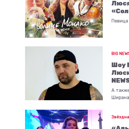
Люся
«Сол
Певица 
BIG NEW
Шоу 
Люси
NEWS
А также
Ширана 
Звёздна
«Алы