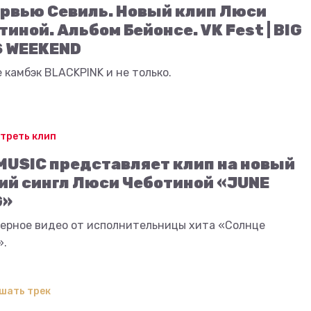
рвью Севиль. Новый клип Люси
тиной. Альбом Бейонсе. VK Fest | BIG
 WEEKEND
 камбэк BLACKPINK и не только.
треть клип
MUSIC представляет клип на новый
ий сингл Люси Чеботиной «JUNE
G»
ерное видео от исполнительницы хита «Солнце
».
шать трек