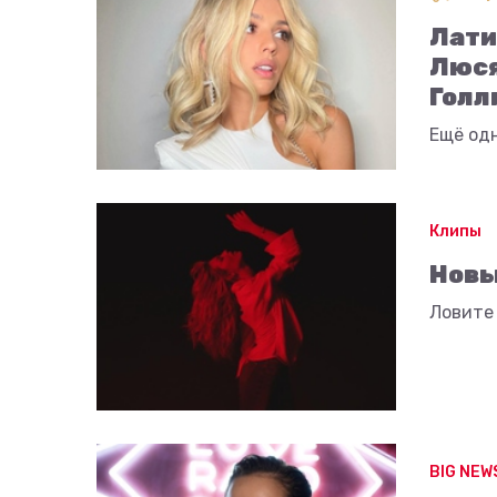
Лати
Люся
Голл
Ещё одн
Клипы
Новы
Ловите 
BIG NEW